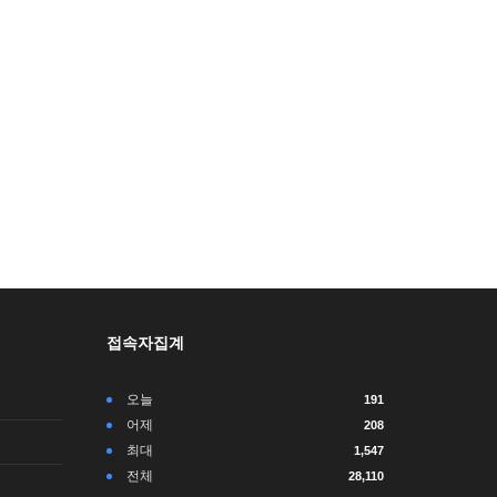
접속자집계
오늘
191
어제
208
최대
1,547
전체
28,110