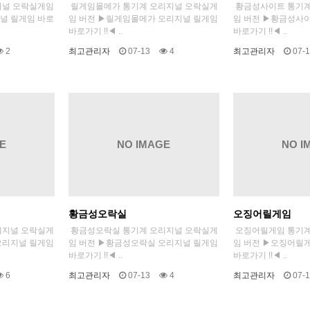
지널 오락실게임
릴게임몰메가 통기계 오리지널 오락실게
황금성사이트 통기계
널 릴게임 바로
임 버전 ▶릴게임몰메가 오리지널 릴게임
임 버전 ▶황금성사
바로가기 !!◀ ..
바로가기 !!◀ ..
2
최고관리자
07-13
4
최고관리자
07-1
E
NO IMAGE
NO I
황금성오락실
오징어릴게임
리지널 오락실게
황금성오락실 통기계 오리지널 오락실게
오징어릴게임 통기계
오리지널 릴게임
임 버전 ▶황금성오락실 오리지널 릴게임
임 버전 ▶오징어릴
바로가기 !!◀ ..
바로가기 !!◀ ..
6
최고관리자
07-13
4
최고관리자
07-1