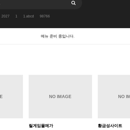
2027
1
1.abcd
98766
메뉴 준비 중입니다.
E
NO IMAGE
NO I
릴게임몰메가
황금성사이트