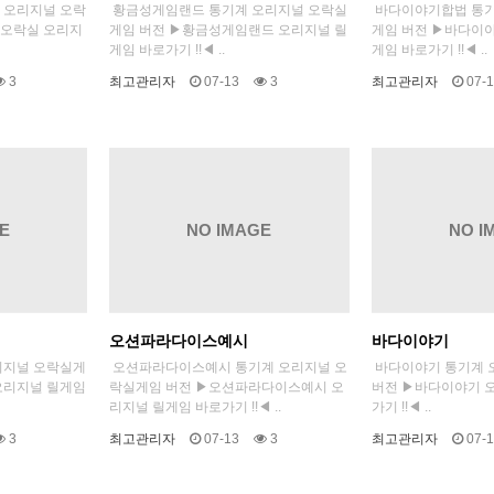
 오리지널 오락
황금성게임랜드 통기계 오리지널 오락실
바다이야기합법 통기
오락실 오리지
게임 버전 ▶황금성게임랜드 오리지널 릴
게임 버전 ▶바다이
게임 바로가기 !!◀ ..
게임 바로가기 !!◀ ..
3
최고관리자
07-13
3
최고관리자
07-1
E
NO IMAGE
NO I
오션파라다이스예시
바다이야기
리지널 오락실게
오션파라다이스예시 통기계 오리지널 오
바다이야기 통기계 
오리지널 릴게임
락실게임 버전 ▶오션파라다이스예시 오
버전 ▶바다이야기 
리지널 릴게임 바로가기 !!◀ ..
가기 !!◀ ..
3
최고관리자
07-13
3
최고관리자
07-1