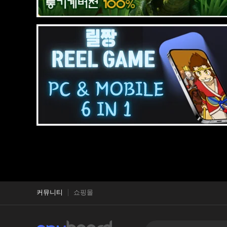
커뮤니티
쇼핑몰