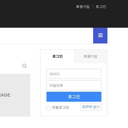
회원가입
로그인
로그인
회원가입
MAGE
ID/PW 찾기
자동로그인