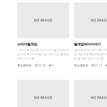
NO IMAGE
NO IMAG
사이다릴게임
릴게임바다이야기
사이다릴게임 통기계 오리지널 오락실게
릴게임바다이야기 통기계
임 버전 ▶사이다릴게임 오리지널 릴게임
실게임 버전 ▶릴게임바다
바로가기 !!◀ ..
널 릴게임 바로가기 !!◀ ..
최고관리자
07-13
2
최고관리자
07-12
NO IMAGE
NO IMAG