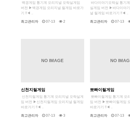
백경게임 통기계 오리지널 오락실게임
바다이야기오락실 통기계
버전 ▶백경게임 오리지널 릴게임 바로가
실게임 버전 ▶바다이야기
기 !!◀ ..
널 릴게임 바로가기 !!◀ ..
최고관리자
07-13
2
최고관리자
07-13
NO IMAGE
NO IMAG
신천지릴게임
뽀빠이릴게임
신천지릴게임 통기계 오리지널 오락실게
뽀빠이릴게임 통기계 오
임 버전 ▶신천지릴게임 오리지널 릴게임
임 버전 ▶뽀빠이릴게임 
바로가기 !!◀ ..
바로가기 !!◀ ..
최고관리자
07-13
3
최고관리자
07-13