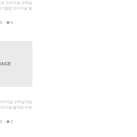
계 오리지널 오락실
야기합법 오리지널 릴
3
3
MAGE
오리지널 오락실게임
오리지널 릴게임 바로
3
2