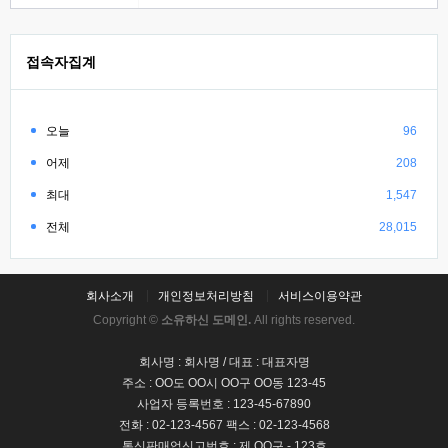
접속자집계
오늘
96
어제
208
최대
1,547
전체
28,015
회사소개
개인정보처리방침
서비스이용약관
Copyright ©
소유하신 도메인.
All rights reserved.
회사명 : 회사명 / 대표 : 대표자명
주소 : OO도 OO시 OO구 OO동 123-45
사업자 등록번호 : 123-45-67890
전화 : 02-123-4567 팩스 : 02-123-4568
통신판매업신고번호 : 제 OO구 - 123호