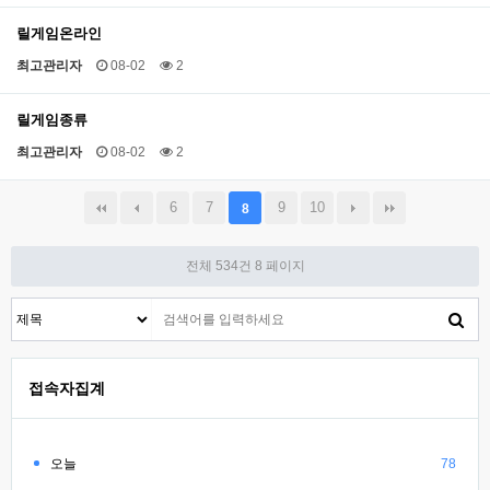
릴게임온라인
최고관리자
08-02
2
릴게임종류
최고관리자
08-02
2
6
7
9
10
8
전체 534건
8 페이지
접속자집계
오늘
78